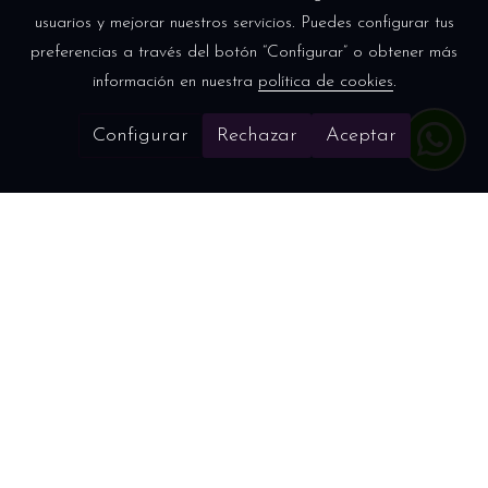
usuarios y mejorar nuestros servicios. Puedes configurar tus
preferencias a través del botón “Configurar” o obtener más
información en nuestra
política de cookies
.
Configurar
Rechazar
Aceptar
Refuerzo educativo en Carabanchel
¡Mucho más que una
academia!